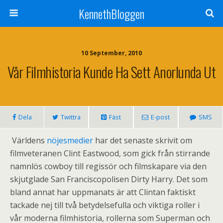
KennethBloggen
10 September, 2010
Vår Filmhistoria Kunde Ha Sett Anorlunda Ut
Dela
Twittra
Fäst
E-post
SMS
Världens
nöjesmedier
har det senaste skrivit om
filmveteranen Clint Eastwood, som gick från stirrande
namnlös cowboy till regissör och filmskapare via den
skjutglade San Franciscopolisen Dirty Harry. Det som
bland annat har uppmanats är att Clintan faktiskt
tackade nej till två betydelsefulla och viktiga roller i
vår moderna filmhistoria, rollerna som Superman och