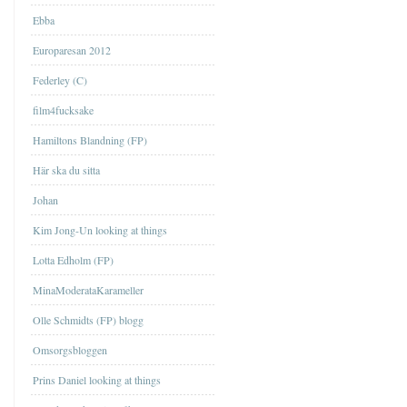
Ebba
Europaresan 2012
Federley (C)
film4fucksake
Hamiltons Blandning (FP)
Här ska du sitta
Johan
Kim Jong-Un looking at things
Lotta Edholm (FP)
MinaModerataKarameller
Olle Schmidts (FP) blogg
Omsorgsbloggen
Prins Daniel looking at things