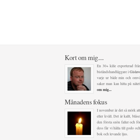
Kort om mig....
En 30+ kille exporterad frå
biståndshandläggare i
Gisla
varje ur både min och omvär
saker man kan hitta på nätet
om mig...
Månadens fokus
I november är det så mörk att
eller kväll. Det är kallt, blå
den första snön faller och för
dess får vi hålla till godo 
bok och levande ljus.