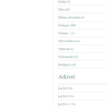
Farfar
tävling (2)
[+]
januari
(2)
Theo (48)
Träning och motion (5)
Vardagen (280)
Veckans… (1)
Vikt och hälsa (21)
Viktresan (5)
Visdomsord (17)
Wordpress (18)
Arkivet
[+]
2013
(8)
[+]
2012
(54)
[+]
2011
(174)