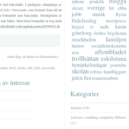
blogga
praktik
iphone
el mot baksmälla. I gårdagens nätupplaga av
sverige
skratt
bil
ebba
of Life i Newcastle som kommit fram till att
jobb
musik
flytta
a botmedlet mot baksmälla. Hemligheten är
födelsedag
wordpress
 mår bättre. Men bästa botmedlet är nog ändå
kusin
tv
mdh
högtid
aftonbladet.se/kropphalsa/article5038502.ab
göteborg
örebro
högskolan
familjen
stockholm
humor
socialdemokraterna
aftonbladet
resa
trollhättan
eskilstuna
Snart dags att lämna in deklarationen
»
bemärkelsedagar
youtube
mälla
,
bröd
,
dricka
,
full
,
fylla
,
newcastle
skolan
tobias
handläggare
julen
fira
examensarbete
 av intresse
Kategorier
Aktuellt (239)
And now something completely different
(11)