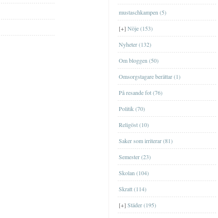
MusikMusik
mustaschkampen (5)
TvTv
[+]
Nöje (153)
Nyheter (132)
Om bloggen (50)
Omsorgstagare berättar (1)
På resande fot (76)
EskilstunaEskilstuna
Politik (70)
GislavedGislaved
Religöst (10)
GöteborgGöteborg
Saker som irriterar (81)
JönköpingJönköping
Ta en sväng till Bornholm nästa år?
Semester (23)
[+]
september
(1)
Genom Internets spridning
ÖrebroÖrebro
Shoppa loss med kort
Skolan (104)
[+]
maj
(1)
Nu är äntligen SVT:s Öppet arkiv
StockholmStockholm
igång
Att ge bort en upplevelse
Skratt (114)
[+]
april
(2)
TrollhättanTrollhättan
Nätcasino
Jag har blivit med fru
[+]
Städer (195)
[+]
mars
(2)