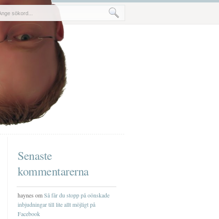
Senaste
kommentarerna
haynes om
Så får du stopp på oönskade
inbjudningar till lite allt möjligt på
Facebook