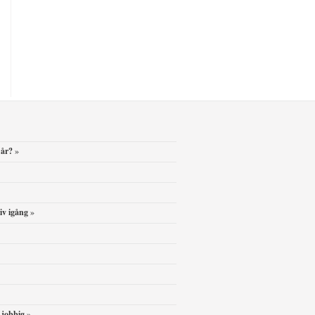
 år?
»
iv igång
»
 jobbig
»