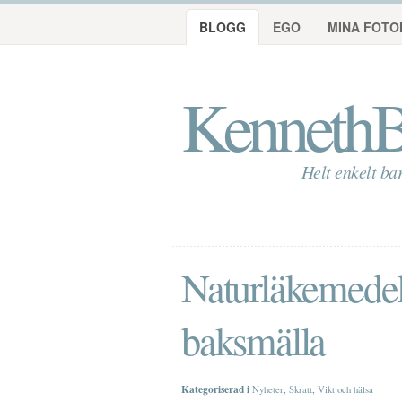
BLOGG
EGO
MINA FOTO
KennethB
Helt enkelt ba
Naturläkemede
baksmälla
Kategoriserad i
,
,
Nyheter
Skratt
Vikt och hälsa