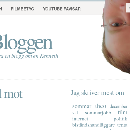
N
FILMBETYG
YOUTUBE FAVISAR
loggen
ra en blogg om en Kenneth
l mot
Jag skriver mest om
theo
sommar
december
film
sommarjobb
val
internet
politik
biståndshandläggare
tenta