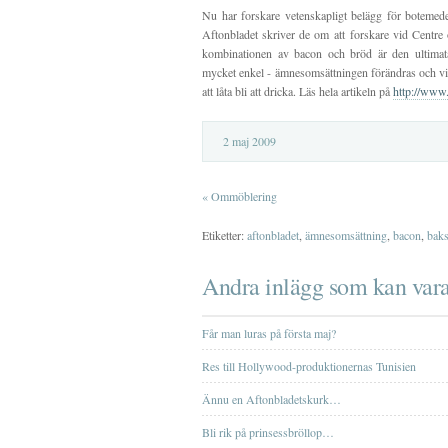
Nu har forskare vetenskapligt belägg för botemed
Aftonbladet skriver de om att forskare vid Centre 
kombinationen av bacon och bröd är den ultimat
mycket enkel - ämnesomsättningen förändras och vi
att låta bli att dricka. Läs hela artikeln på
http://www.
2 maj 2009
«
Ommöblering
Etiketter:
aftonbladet
,
ämnesomsättning
,
bacon
,
baks
Andra inlägg som kan vara
Får man luras på första maj?
Res till Hollywood-produktionernas Tunisien
Ännu en Aftonbladetskurk…
Bli rik på prinsessbröllop…