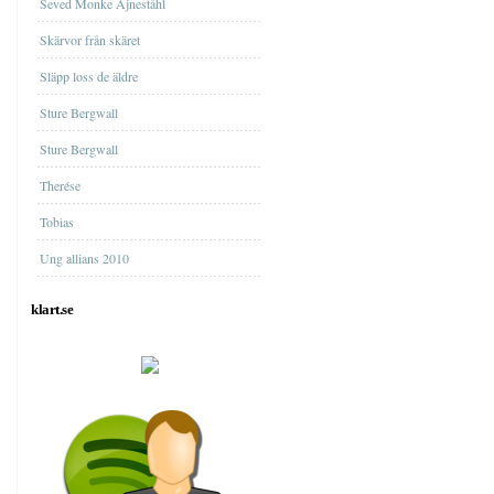
Seved Monke Ajneståhl
Skärvor från skäret
Släpp loss de äldre
Sture Bergwall
Sture Bergwall
Therése
Tobias
Ung allians 2010
klart.se