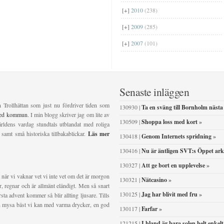
[+]
2010
(238)
[+]
2009
(285)
[+]
2007
(101)
Senaste inläggen
n Trollhättan som just nu fördriver tiden som
130930 |
Ta en sväng till Bornholm nästa
ved kommun
. I min blogg skriver jag om lite av
130509 |
Shoppa loss med kort
»
ldens vardag stundtals utblandat med roliga
 samt små historiska tillbakablickar.
Läs mer
130418 |
Genom Internets spridning
»
130416 |
Nu är äntligen SVT:s Öppet ark
130327 |
Att ge bort en upplevelse
»
 när vi vaknar vet vi inte vet om det är morgon
130321 |
Nätcasino
»
ser, regnar och är allmänt eländigt. Men så snart
130125 |
Jag har blivit med fru
»
sta advent kommer så blir allting ljusare. Tills
och mysa bäst vi kan med varma drycker, en god
130117 |
Farfar
»
121215 |
I bland är bara solen helt enkelt