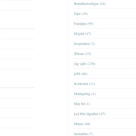
Bemärkelsedagar (44)
Djur (10)
Familjen (95)
Högtid (47)
Lägenheten i EskilstunaLägenheten i
Inspiration (3)
Eskilstuna
iPhone (15)
Lägenheten i GislavedLägenheten i
Jag själv (238)
Gislaved
jobb (60)
Lägenheten i ÖrebroLägenheten i
Örebro
Körkortet (11)
Lägenheten på HörngatanLägenheten på
Matlagning (1)
Hörngatan
Min bil (1)
Lägenheten på KronogårdenLägenheten
på Kronogården
BöckerBöcker
[+]
Min lägenhet (47)
Data- och tv-spelData- och tv-spel
Minns (68)
FilmFilm
monarkin (7)