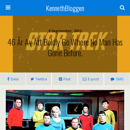
KennethBloggen
8 September, 2012
46 År Av Att Boldly Go Where No Man Has
Gone Before.
Dela
Twittra
Fäst
E-post
SMS