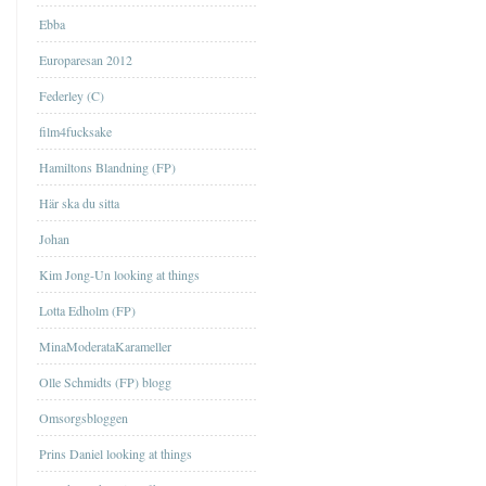
Ebba
Europaresan 2012
Federley (C)
film4fucksake
Hamiltons Blandning (FP)
Här ska du sitta
Johan
Kim Jong-Un looking at things
Lotta Edholm (FP)
MinaModerataKarameller
Olle Schmidts (FP) blogg
Omsorgsbloggen
Prins Daniel looking at things