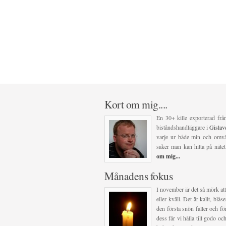
Kort om mig....
En 30+ kille exporterad frå
biståndshandläggare i
Gisla
varje ur både min och omvär
saker man kan hitta på nätet
om mig...
Månadens fokus
I november är det så mörk att
eller kväll. Det är kallt, blå
den första snön faller och för
dess får vi hålla till godo 