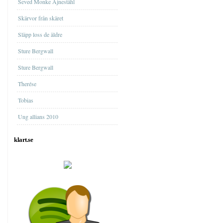
Seved Monke Ajneståhl
Skärvor från skäret
Släpp loss de äldre
Sture Bergwall
Sture Bergwall
Therése
Tobias
Ung allians 2010
klart.se