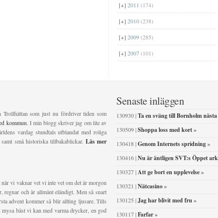
[+]
2011
(174)
[+]
2010
(238)
[+]
2009
(285)
[+]
2007
(101)
Senaste inläggen
n Trollhättan som just nu fördriver tiden som
130930 |
Ta en sväng till Bornholm nästa
ved kommun
. I min blogg skriver jag om lite av
130509 |
Shoppa loss med kort
»
ldens vardag stundtals utblandat med roliga
 samt små historiska tillbakablickar.
Läs mer
130418 |
Genom Internets spridning
»
130416 |
Nu är äntligen SVT:s Öppet ark
130327 |
Att ge bort en upplevelse
»
 när vi vaknar vet vi inte vet om det är morgon
130321 |
Nätcasino
»
ser, regnar och är allmänt eländigt. Men så snart
130125 |
Jag har blivit med fru
»
sta advent kommer så blir allting ljusare. Tills
och mysa bäst vi kan med varma drycker, en god
130117 |
Farfar
»