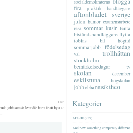
blogga
socialdemokraterna
fira
praktik
handläggare
aftonbladet
sverige
julen
humor
examensarbete
sommar
kusin
tenta
resa
biståndshandläggare
flytta
tobias
bil
högtid
födelsedag
sommarjobb
trollhättan
val
stockholm
bemärkelsedagar
tv
skolan
december
eskilstuna
högskolan
theo
jobb
musik
ebba
Kategorier
Har
enda jobb som är kvar där borta är att byta ut
..
Aktuellt (239)
And now something completely different