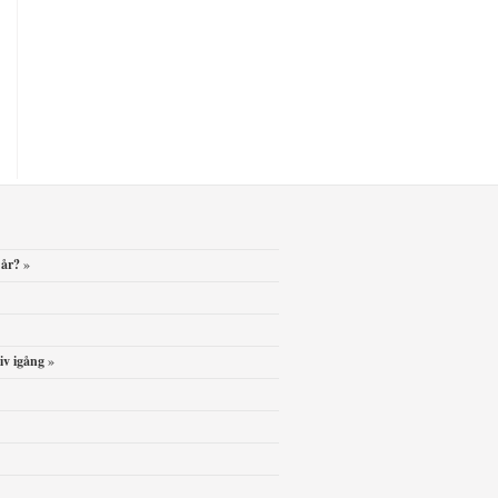
 år?
»
iv igång
»