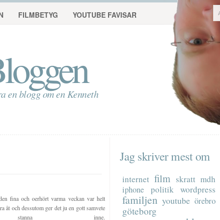
N
FILMBETYG
YOUTUBE FAVISAR
loggen
ra en blogg om en Kenneth
Jag skriver mest om
film
internet
skratt
mdh
politik
wordpress
iphone
familjen
den fina och oerhört varma veckan var helt
youtube
örebro
ra åt och dessutom ger det ju en gott samvete
göteborg
anna inne.