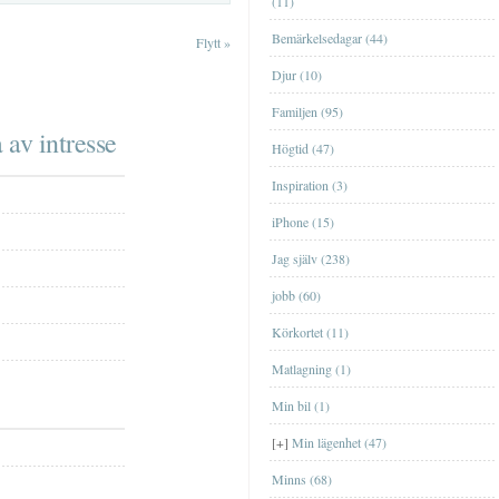
(11)
Bemärkelsedagar (44)
Flytt
»
Djur (10)
Familjen (95)
 av intresse
Högtid (47)
Lägenheten i EskilstunaLägenheten i
Inspiration (3)
Eskilstuna
iPhone (15)
Lägenheten i GislavedLägenheten i
Jag själv (238)
Gislaved
jobb (60)
Lägenheten i ÖrebroLägenheten i
Örebro
Körkortet (11)
Lägenheten på HörngatanLägenheten på
Matlagning (1)
Hörngatan
Min bil (1)
Lägenheten på KronogårdenLägenheten
på Kronogården
BöckerBöcker
[+]
Min lägenhet (47)
Data- och tv-spelData- och tv-spel
Minns (68)