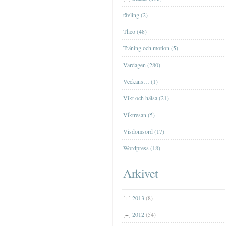
Farfar
tävling (2)
[+]
januari
(2)
Theo (48)
Träning och motion (5)
Vardagen (280)
Veckans… (1)
Vikt och hälsa (21)
Viktresan (5)
Visdomsord (17)
Wordpress (18)
Arkivet
[+]
2013
(8)
[+]
2012
(54)