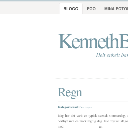
BLOGG
EGO
MINA FOTO
KennethB
Helt enkelt ba
Regn
Kategoriserad i
Vardagen
Idag har det varit en typisk svensk sommardag, 
bortbytt mot en mörk regnig dag. Inte mycket att gö
med att st