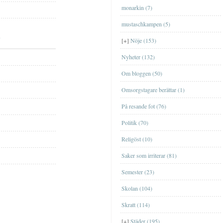
FilmFilm
monarkin (7)
MusikMusik
mustaschkampen (5)
TvTv
[+]
Nöje (153)
Nyheter (132)
Om bloggen (50)
Omsorgstagare berättar (1)
På resande fot (76)
EskilstunaEskilstuna
Politik (70)
GislavedGislaved
Religöst (10)
GöteborgGöteborg
Saker som irriterar (81)
JönköpingJönköping
Ta en sväng till Bornholm nästa år?
Semester (23)
[+]
september
(1)
Genom Internets spridning
ÖrebroÖrebro
Shoppa loss med kort
Skolan (104)
[+]
maj
(1)
Nu är äntligen SVT:s Öppet arkiv
StockholmStockholm
igång
Att ge bort en upplevelse
Skratt (114)
[+]
april
(2)
TrollhättanTrollhättan
Nätcasino
Jag har blivit med fru
[+]
Städer (195)
[+]
mars
(2)