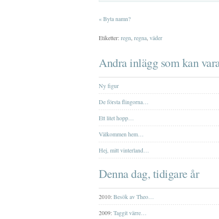
«
Byta namn?
Etiketter:
regn
,
regna
,
väder
Andra inlägg som kan vara
Ny figur
De första flingorna…
Ett litet hopp…
Välkommen hem…
Hej, mitt vinterland…
Denna dag, tidigare år
2010:
Besök av Theo…
2009:
Taggit värre…