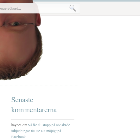
Senaste
kommentarerna
haynes om
Så får du stopp på oönskade
inbjudningar till lite allt möjligt på
Facebook