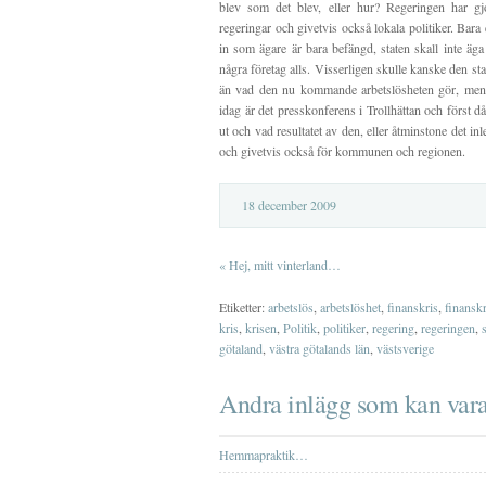
blev som det blev, eller hur? Regeringen har gjo
regeringar och givetvis också lokala politiker. Bara e
in som ägare är bara befängd, staten skall inte äga
några företag alls. Visserligen skulle kanske den sta
än vad den nu kommande arbetslösheten gör, men d
idag är det presskonferens i Trollhättan och först då 
ut och vad resultatet av den, eller åtminstone det i
och givetvis också för kommunen och regionen.
18 december 2009
«
Hej, mitt vinterland…
Etiketter:
arbetslös
,
arbetslöshet
,
finanskris
,
finansk
kris
,
krisen
,
Politik
,
politiker
,
regering
,
regeringen
,
götaland
,
västra götalands län
,
västsverige
Andra inlägg som kan vara
Hemmapraktik…