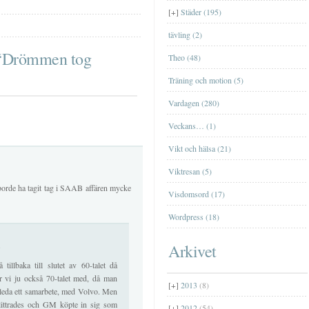
TrollhättanTrollhättan
Nätcasino
Jag har blivit med fru
[+]
Städer (195)
[+]
mars
(2)
Farfar
tävling (2)
[+]
januari
(2)
å “Drömmen tog
Theo (48)
Träning och motion (5)
Vardagen (280)
Veckans… (1)
Vikt och hälsa (21)
Viktresan (5)
borde ha tagit tag i SAAB affären mycke
Visdomsord (17)
Wordpress (18)
Arkivet
9
illbaka till slutet av 60-talet då
vi ju också 70-talet med, då man
[+]
2013
(8)
nleda ett samarbete, med Volvo. Men
littrades och GM köpte in sig som
[+]
2012
(54)