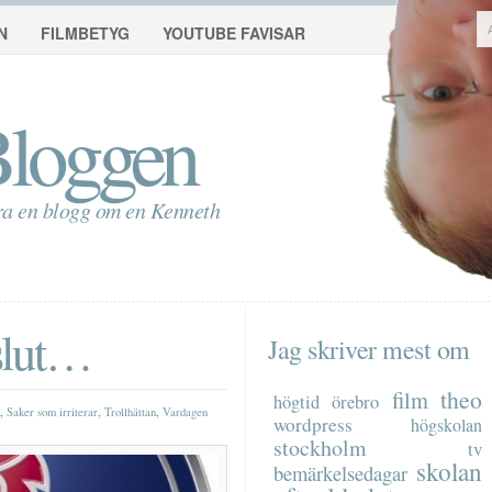
N
FILMBETYG
YOUTUBE FAVISAR
loggen
ra en blogg om en Kenneth
slut…
Jag skriver mest om
theo
film
högtid
örebro
,
,
,
Saker som irriterar
Trollhättan
Vardagen
wordpress
högskolan
stockholm
tv
skolan
bemärkelsedagar