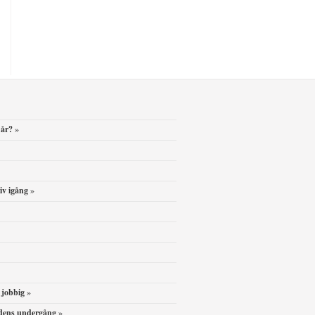
 år?
»
iv igång
»
 jobbig
»
ordens undergång
»