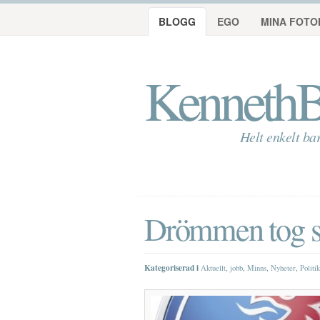
BLOGG
EGO
MINA FOTO
KennethB
Helt enkelt ba
Drömmen tog 
Kategoriserad i
,
,
,
,
Aktuellt
jobb
Minns
Nyheter
Politik