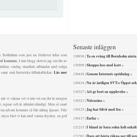
Senaste inläggen
n Trollhättan som just nu fördriver tiden som
130930 |
Ta en sväng till Bornholm nästa
ved kommun
. I min blogg skriver jag om lite av
130509 |
Shoppa loss med kort
»
ldens vardag stundtals utblandat med roliga
 samt små historiska tillbakablickar.
Läs mer
130418 |
Genom Internets spridning
»
130416 |
Nu är äntligen SVT:s Öppet ark
130327 |
Att ge bort en upplevelse
»
 när vi vaknar vet vi inte vet om det är morgon
130321 |
Nätcasino
»
ser, regnar och är allmänt eländigt. Men så snart
130125 |
Jag har blivit med fru
»
sta advent kommer så blir allting ljusare. Tills
och mysa bäst vi kan med varma drycker, en god
130117 |
Farfar
»
121215 |
I bland är bara solen helt enkelt
121201 |
Dags att börja räkna ner till j