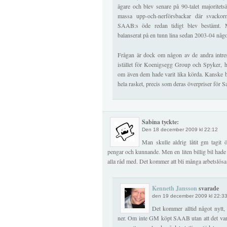
ägare och blev senare på 90-talet majoritet
massa upp-och-nerförsbackar där svackor
SAAB:s öde redan tidigt blev bestämt
balanserat på en tunn lina sedan 2003-04 någ
Frågan är dock om någon av de andra intres
istället för Koenigsegg Group och Spyker, ha
om även dem hade varit lika körda. Kanske be
hela rasket, precis som deras överpriser för S
Sabina tyckte:
Den
18 december 2009 kl 22:12
Man skulle aldrig låtit gm tagit 
pengar och kunnande. Men en liten billig bil hade ju
alla råd med. Det kommer att bli många arbetslösa 
Kenneth Jansson
svarade
den 19 december 2009 kl 22:3
Det kommer alltid något nytt
ner. Om inte GM köpt SAAB utan att det var