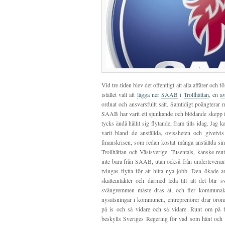
Vid tre-tiden blev det offentligt att alla affärer och
istället valt att
lägga ner
SAAB
i
Trollhättan
, en
a
ordnat och ansvarsfullt sätt. Samtidigt poängterar 
SAAB har varit ett sjunkande och blödande skepp i
tycks ändå hållit sig flytande, fram tills idag. Jag 
varit bland de anställda, ovissheten och givetvi
finanskrisen, som redan kostat många anställda s
Trollhättan och Västsverige. Tusentals, kanske ren
inte bara från SAAB, utan också från underlevera
tvingas flytta för att hitta nya jobb. Den ökade 
skatteintäkter och därmed leda till att det blir 
svångremmen måste dras åt, och fler kommunala
nysatsningar i kommunen, entreprenörer drar örona 
på is och så vidare och så vidare. Runt om på f
beskylls Sveriges Regering för vad som hänt och 