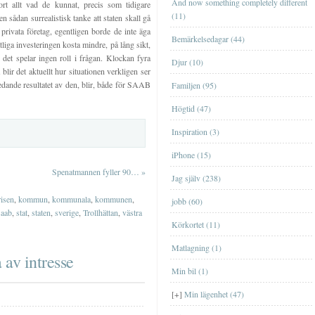
And now something completely different
rt allt vad de kunnat, precis som tidigare
(11)
n sådan surrealistisk tanke att staten skall gå
 privata företag, egentligen borde de inte äga
Bemärkelsedagar (44)
tliga investeringen kosta mindre, på lång sikt,
et spelar ingen roll i frågan. Klockan fyra
Djur (10)
blir det aktuellt hur situationen verkligen ser
nledande resultatet av den, blir, både för SAAB
Familjen (95)
Högtid (47)
Lägenheten i EskilstunaLägenheten i
Inspiration (3)
Eskilstuna
iPhone (15)
Lägenheten i GislavedLägenheten i
Spenatmannen fyller 90…
»
Jag själv (238)
Gislaved
risen
,
kommun
,
kommunala
,
kommunen
,
jobb (60)
Lägenheten i ÖrebroLägenheten i
saab
,
stat
,
staten
,
sverige
,
Trollhättan
,
västra
Örebro
Körkortet (11)
Lägenheten på HörngatanLägenheten på
Matlagning (1)
Hörngatan
 av intresse
Min bil (1)
Lägenheten på KronogårdenLägenheten
på Kronogården
BöckerBöcker
[+]
Min lägenhet (47)
Data- och tv-spelData- och tv-spel