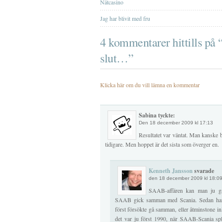
Nätcasino
Jag har blivit med fru
4 kommentarer hittills p
slut…”
Klicka här om du vill lämna en kommentar
Sabina tyckte:
Den
18 december 2009 kl 17:13
Resultatet var väntat. Man kanske 
tidigare. Men hoppet är det sista som överger en.
Kenneth Jansson
svarade
den 18 december 2009 kl 18:0
SAAB-affären kan man ju gå t
SAAB gick samman med Scania. Sedan har 
först försökte gå samman, eller åtminstone i
det var ju först 1990, när SAAB-Scania sp