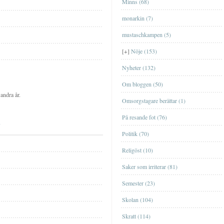
Minns (68)
FilmFilm
monarkin (7)
MusikMusik
mustaschkampen (5)
TvTv
[+]
Nöje (153)
Nyheter (132)
Om bloggen (50)
andra år.
Omsorgstagare berättar (1)
På resande fot (76)
EskilstunaEskilstuna
Politik (70)
GislavedGislaved
Religöst (10)
GöteborgGöteborg
Saker som irriterar (81)
JönköpingJönköping
Ta en sväng till Bornholm nästa år?
Semester (23)
[+]
september
(1)
Genom Internets spridning
ÖrebroÖrebro
Shoppa loss med kort
Skolan (104)
[+]
maj
(1)
Nu är äntligen SVT:s Öppet arkiv
StockholmStockholm
igång
Att ge bort en upplevelse
Skratt (114)
[+]
april
(2)