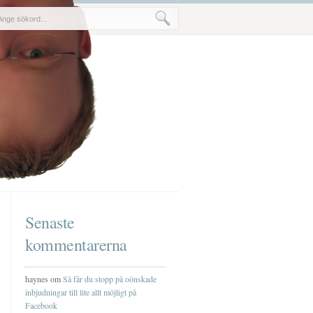
Senaste
kommentarerna
haynes om
Så får du stopp på oönskade
inbjudningar till lite allt möjligt på
Facebook