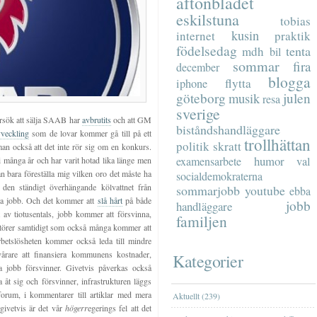
aftonbladet
eskilstuna
tobias
kusin
internet
praktik
födelsedag
tenta
mdh
bil
sommar
fira
december
blogga
flytta
iphone
göteborg
musik
julen
resa
sverige
 försök att sälja SAAB har
avbrutits
och att GM
biståndshandläggare
vveckling
som de lovar kommer gå till på ett
trollhättan
politik
skratt
man också att det inte rör sig om en konkurs.
humor
examensarbete
val
 många år och har varit hotad lika länge men
kan bara föreställa mig vilken oro det måste ha
socialdemokraterna
s den ständigt överhängande kölvattnet från
sommarjobb
youtube
ebba
ina jobb. Och det kommer att
slå hårt
på både
jobb
handläggare
t av tiotusentals, jobb kommer att försvinna,
familjen
ntörer samtidigt som också många kommer att
arbetslösheten kommer också leda till mindre
svårare att finansiera kommunens kostnader,
Kategorier
 jobb försvinner. Givetvis påverkas också
åt sig och försvinner, infrastrukturen läggs
orum, i kommentarer till artiklar med mera
Aktuellt (239)
givetvis är det vår
högerr
egerings fel att det