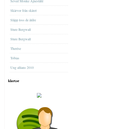
Seved Monke Ajneståhl
Skärvor från skäret
Släpp loss de äldre
Sture Bergwall
Sture Bergwall
Therése
Tobias
Ung allians 2010
klart.se