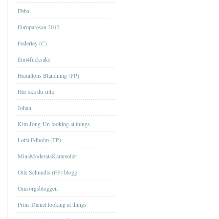
Ebba
Europaresan 2012
Federley (C)
film4fucksake
Hamiltons Blandning (FP)
Här ska du sitta
Johan
Kim Jong-Un looking at things
Lotta Edholm (FP)
MinaModerataKarameller
Olle Schmidts (FP) blogg
Omsorgsbloggen
Prins Daniel looking at things