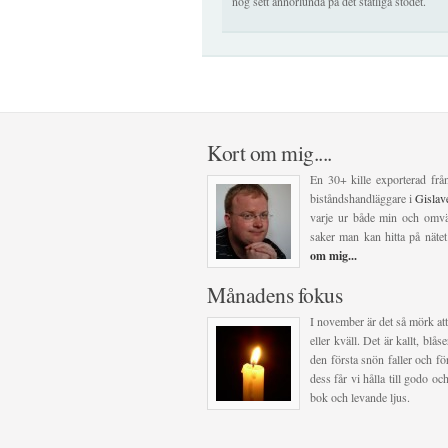
nog sett annorlunda på det statliga stödet.
Kort om mig....
En 30+ kille exporterad frå
biståndshandläggare i
Gisla
varje ur både min och omvär
saker man kan hitta på nätet
om mig...
Månadens fokus
I november är det så mörk att
eller kväll. Det är kallt, blå
den första snön faller och för
dess får vi hålla till godo 
bok och levande ljus.