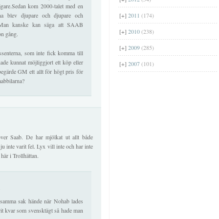
sägare.Sedan kom 2000-talet med en
na blev djupare och djupare och
[+]
2011
(174)
. Man kanske kan säga att SAAB
[+]
2010
(238)
on gång.
[+]
2009
(285)
senterna, som inte fick komma till
de kunnat möjliggjort ett köp eller
[+]
2007
(101)
gärde GM ett allt för högt pris för
aabbilarna?
över Saab. De har mjölkat ut allt både
 inte varit fel. Lyx vill inte och har inte
här i Trollhättan.
3
, samma sak hände när Nohab lades
it kvar som svensktägt så hade man