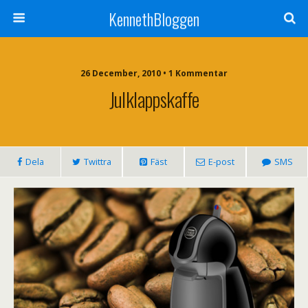
KennethBloggen
26 December, 2010 • 1 Kommentar
Julklappskaffe
Dela
Twittra
Fäst
E-post
SMS