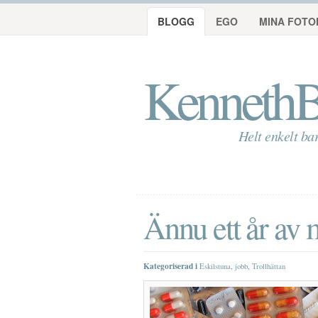
BLOGG
EGO
MINA FOTO
KennethB
Helt enkelt ba
Ännu ett år av
Kategoriserad i
,
,
Eskilstuna
jobb
Trollhättan