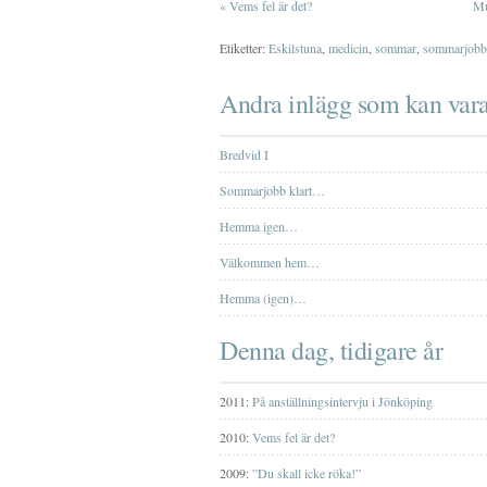
«
Vems fel är det?
Mu
Etiketter:
Eskilstuna
,
medicin
,
sommar
,
sommarjobb
Andra inlägg som kan vara
Bredvid I
Sommarjobb klart…
Hemma igen…
Välkommen hem…
Hemma (igen)…
Denna dag, tidigare år
2011:
På anställningsintervju i Jönköping
2010:
Vems fel är det?
2009:
”Du skall icke röka!”