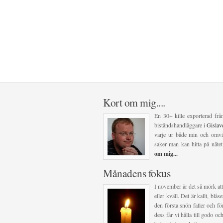
Kort om mig....
En 30+ kille exporterad frå
biståndshandläggare i
Gisla
varje ur både min och omvär
saker man kan hitta på nätet
om mig...
Månadens fokus
I november är det så mörk att
eller kväll. Det är kallt, blå
den första snön faller och för
dess får vi hålla till godo 