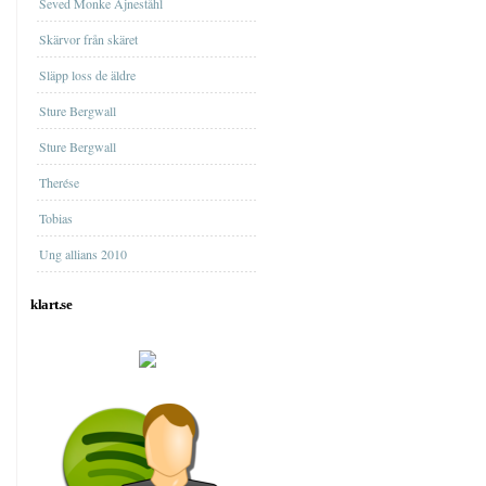
Seved Monke Ajneståhl
Skärvor från skäret
Släpp loss de äldre
Sture Bergwall
Sture Bergwall
Therése
Tobias
Ung allians 2010
klart.se