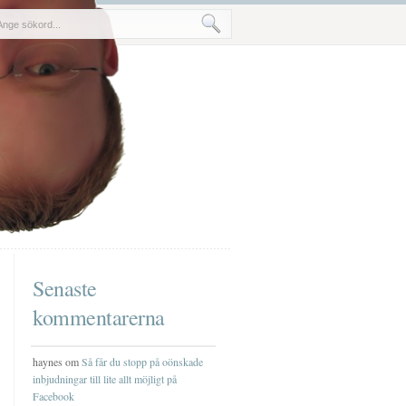
Senaste
kommentarerna
haynes om
Så får du stopp på oönskade
inbjudningar till lite allt möjligt på
Facebook