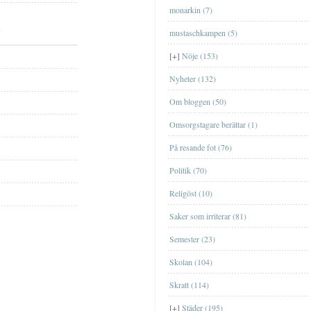
FilmFilm
monarkin (7)
MusikMusik
mustaschkampen (5)
TvTv
[+]
Nöje (153)
Nyheter (132)
Om bloggen (50)
Omsorgstagare berättar (1)
På resande fot (76)
EskilstunaEskilstuna
Politik (70)
GislavedGislaved
Religöst (10)
GöteborgGöteborg
Saker som irriterar (81)
JönköpingJönköping
Ta en sväng till Bornholm nästa år?
Semester (23)
[+]
september
(1)
Genom Internets spridning
ÖrebroÖrebro
Shoppa loss med kort
Skolan (104)
[+]
maj
(1)
Nu är äntligen SVT:s Öppet arkiv
StockholmStockholm
igång
Att ge bort en upplevelse
Skratt (114)
[+]
april
(2)
TrollhättanTrollhättan
Nätcasino
Jag har blivit med fru
[+]
Städer (195)
[+]
mars
(2)