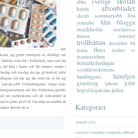
skolan
sverige
ebba
aftonbladet
kusin
fira
sommarjobb
skratt
blogga
film
youtube
stockholm
wordpress
humor
internet
trollhättan
december
bil
theo
Inte
tenta
tv
örebro
lan, jag gjorde ytterligare en, skriftligt, när
examensarbete
 faktiskt svåra här i Eskilstuna, men med lite
bemärkelsedagar
ag det hela i hamn och får numera stoppa i
socialdemokraterna
Onsdag och torsdag ska jag gå bredvid, inför
familjen
handläggare
dtagare och har jag lite extra tur så får jag
göteborg
jobb
iphone
 Apropå jobb. Förändringarnas vingar tycks
julen
högtid
högskolan
omorganiseringar och här i Eskilstuna gjordes
and om sköterskorna och all verksamhet är
med en gräns på 65 år. Om detta nu innebär att
Kategorier
ärer återstår att se.
Aktuellt (239)
And now something completely different