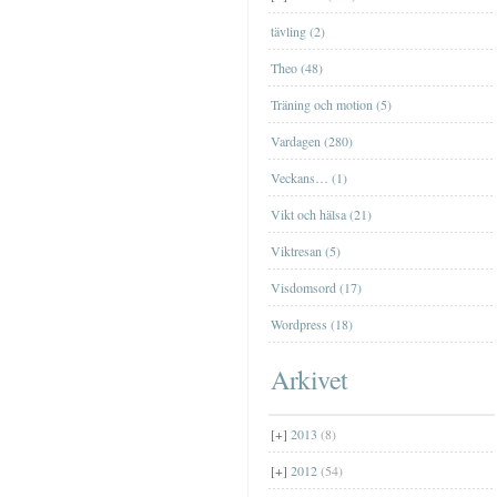
Farfar
tävling (2)
[+]
januari
(2)
Theo (48)
Träning och motion (5)
Vardagen (280)
Veckans… (1)
Vikt och hälsa (21)
Viktresan (5)
Visdomsord (17)
Wordpress (18)
Arkivet
[+]
2013
(8)
[+]
2012
(54)