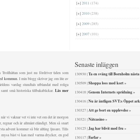
[+]
2011
(174)
[+]
2010
(238)
[+]
2009
(285)
[+]
2007
(101)
Senaste inläggen
n Trollhättan som just nu fördriver tiden som
130930 |
Ta en sväng till Bornholm nästa
ved kommun
. I min blogg skriver jag om lite av
130509 |
Shoppa loss med kort
»
ldens vardag stundtals utblandat med roliga
 samt små historiska tillbakablickar.
Läs mer
130418 |
Genom Internets spridning
»
130416 |
Nu är äntligen SVT:s Öppet ark
130327 |
Att ge bort en upplevelse
»
 när vi vaknar vet vi inte vet om det är morgon
130321 |
Nätcasino
»
ser, regnar och är allmänt eländigt. Men så snart
130125 |
Jag har blivit med fru
»
sta advent kommer så blir allting ljusare. Tills
och mysa bäst vi kan med varma drycker, en god
130117 |
Farfar
»