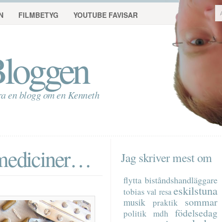
N
FILMBETYG
YOUTUBE FAVISAR
loggen
ra en blogg om en Kenneth
 mediciner…
Jag skriver mest om
biståndshandläggare
flytta
eskilstuna
tobias
val
resa
sommar
musik
praktik
födelsedag
politik
mdh