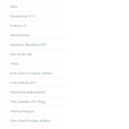
Ebba
Europaresan 2012
Federley (C)
film4fucksake
Hamiltons Blandning (FP)
Här ska du sitta
Johan
Kim Jong-Un looking at things
Lotta Edholm (FP)
MinaModerataKarameller
Olle Schmidts (FP) blogg
Omsorgsbloggen
Prins Daniel looking at things