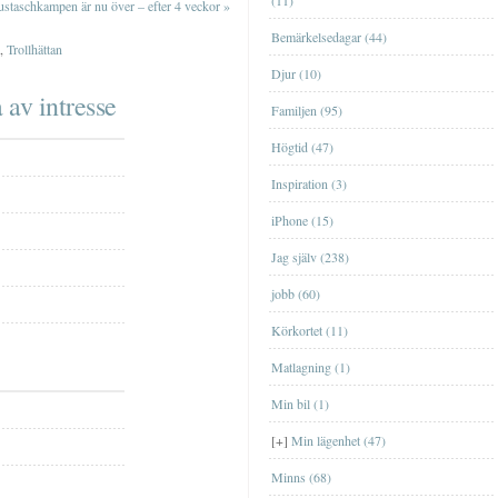
(11)
staschkampen är nu över – efter 4 veckor
»
Bemärkelsedagar (44)
,
Trollhättan
Djur (10)
 av intresse
Familjen (95)
Högtid (47)
Lägenheten i EskilstunaLägenheten i
Inspiration (3)
Eskilstuna
iPhone (15)
Lägenheten i GislavedLägenheten i
Jag själv (238)
Gislaved
jobb (60)
Lägenheten i ÖrebroLägenheten i
Örebro
Körkortet (11)
Lägenheten på HörngatanLägenheten på
Matlagning (1)
Hörngatan
Min bil (1)
Lägenheten på KronogårdenLägenheten
på Kronogården
BöckerBöcker
[+]
Min lägenhet (47)
Data- och tv-spelData- och tv-spel
Minns (68)