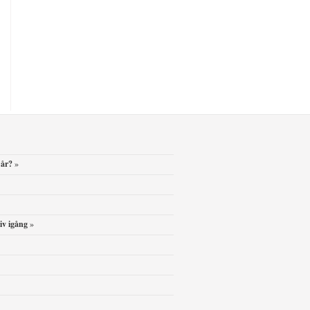
 år?
»
iv igång
»