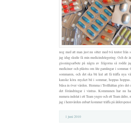
nog med att man just nu sitter med två tentor från sko
jag idag skulle få min medicindelegering. Och de är
gissningsarbete på några av frågorna så rodde j
mediciner och plåstra om lite gamlingar i sommar. 
sommaren, och det ska bli kul att få träffa nya vår
kanske köra mycket bil i sommar, hoppas hoppas.
blåsa in över vården. Hemma i Trollhättan görs det 
det förändringar i vintras. Kommunen har nu h
numera indelat i ett Team yngre och ett Team äldre, 
jag i hemvården enbart kommer träffa på ålderspension
1 juni 2010