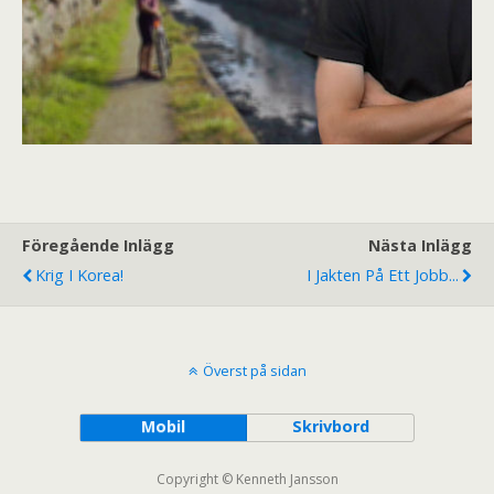
Föregående Inlägg
Nästa Inlägg
Krig I Korea!
I Jakten På Ett Jobb...
Överst på sidan
Mobil
Skrivbord
Copyright © Kenneth Jansson