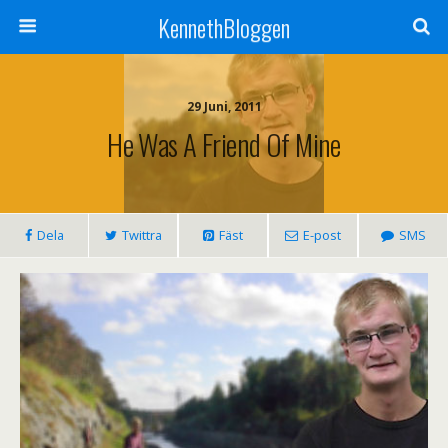
KennethBloggen
29 Juni, 2011
He Was A Friend Of Mine
Dela
Twittra
Fäst
E-post
SMS