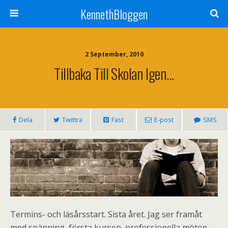
KennethBloggen
2 September, 2010
Tillbaka Till Skolan Igen…
Dela
Twittra
Fäst
E-post
SMS
Termins- och läsårsstart. Sista året. Jag ser framåt
med spänning, första kursen, professionella möten,