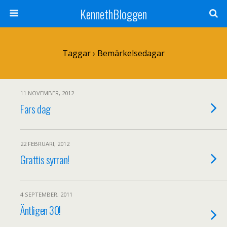
KennethBloggen
Taggar › Bemärkelsedagar
11 NOVEMBER, 2012
Fars dag
22 FEBRUARI, 2012
Grattis syrran!
4 SEPTEMBER, 2011
Äntligen 30!