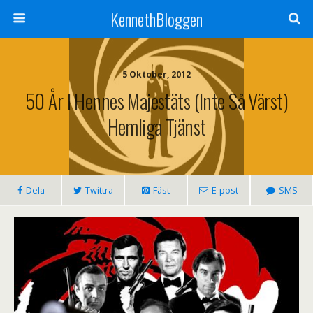
KennethBloggen
5 Oktober, 2012
50 År I Hennes Majestäts (inte Så Värst)
Hemliga Tjänst
Dela
Twittra
Fäst
E-post
SMS