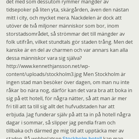
det med som dessutom rymmer mängder av
tidsepoker på liten yta, skärgården, även den nästan
mitt i city, och mycket mera. Nackdelen är dock att
utöver de två miljoner människor som bor, inom
storstadsområdet, så strömmar det till mängder av
folk utifrån, vilket stundtals gör staden trång. Men det
kanske är en del av charmen och var annars kan alla
dessa människor vara sig själva?
http://www.kennethjansson.net/wp-
content/uploads/stockholm3.jpg Men Stockholm är
ingen stad man besöker över dagen, om man nu inte
råkar bo nära nog, därför kan det vara bra att boka in
sig på ett hotell, för några nätter, så att man är mer
fri till att ta till sig allt det hufvudstaden har att
erbjuda. Jag funderar själv på att ta in på hotell några
dagar i sommar, så slipper jag pendla fram och
tillbaka och därmed ge mig tid att upptäcka mer av
staden. På webbplatsen
Stockholm hotell
kan man