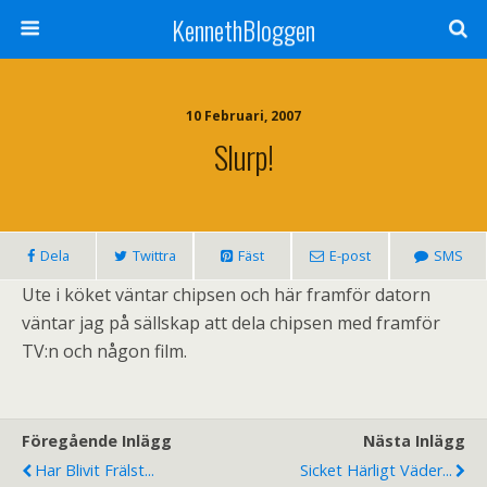
KennethBloggen
10 Februari, 2007
Slurp!
Dela
Twittra
Fäst
E-post
SMS
Ute i köket väntar chipsen och här framför datorn
väntar jag på sällskap att dela chipsen med framför
TV:n och någon film.
Föregående Inlägg
Nästa Inlägg
Har Blivit Frälst...
Sicket Härligt Väder...