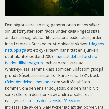
Den något äldre, än mig, generationen minns säkert
din ubåtshysteri som rådde under kalla krigets sista
år, då man såg ubåtar lite varstans både i skärgården
inne i centrala Stockholm. Aftonbladet skriver
i dagens
nätupplaga
att ett dykarteam har hittat en sjunken
ubåt utanför Gotland 2009,
men att det är först nu
fyndet tillkännagetts
, och den tros vara av
Whiskeyklass, samma klass som den ubåt som gick på
grund i Gåsefjärden utamför Karlskrona 1981. Dock
råder det delade meningar
om varifrån ubåten
kommer, om den ens är sovjetisk, om den har blivit
sänkt eller om den sjunkit av andra orsaker och
tydligen
är inte ens det svenska försvaret
intresserade av den. Själv tycker jag att det borde vara