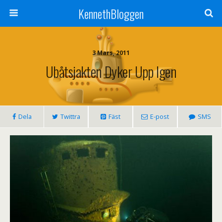
KennethBloggen
3 Mars, 2011
Ubåtsjakten Dyker Upp Igen
Dela
Twittra
Fäst
E-post
SMS