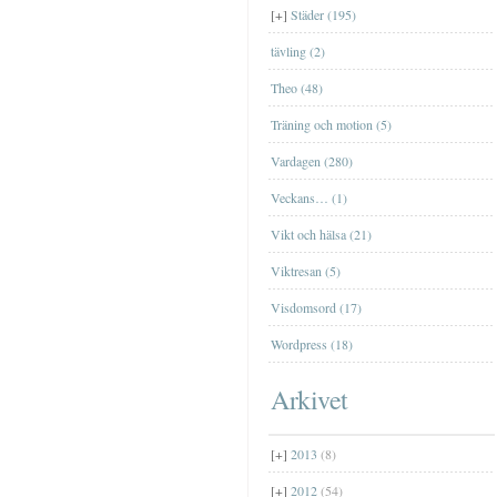
TrollhättanTrollhättan
Nätcasino
Jag har blivit med fru
[+]
Städer (195)
[+]
mars
(2)
Farfar
tävling (2)
[+]
januari
(2)
Theo (48)
Träning och motion (5)
Vardagen (280)
Veckans… (1)
Vikt och hälsa (21)
Viktresan (5)
Visdomsord (17)
Wordpress (18)
Arkivet
[+]
2013
(8)
[+]
2012
(54)