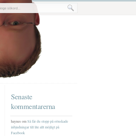
Senaste
kommentarerna
haynes om
Så får du stopp på oönskade
inbjudningar till lite allt möjligt på
Facebook