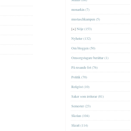
FilmFilm
monarkin (7)
MusikMusik
mustaschkampen (5)
TvTv
[+]
Nöje (153)
Nyheter (132)
Om bloggen (50)
Omsorgstagare berättar (1)
På resande fot (76)
EskilstunaEskilstuna
Politik (70)
GislavedGislaved
Religöst (10)
GöteborgGöteborg
Saker som irriterar (81)
JönköpingJönköping
Ta en sväng till Bornholm nästa år?
Semester (23)
[+]
september
(1)
Genom Internets spridning
ÖrebroÖrebro
Shoppa loss med kort
Skolan (104)
[+]
maj
(1)
Nu är äntligen SVT:s Öppet arkiv
StockholmStockholm
igång
Att ge bort en upplevelse
Skratt (114)
[+]
april
(2)