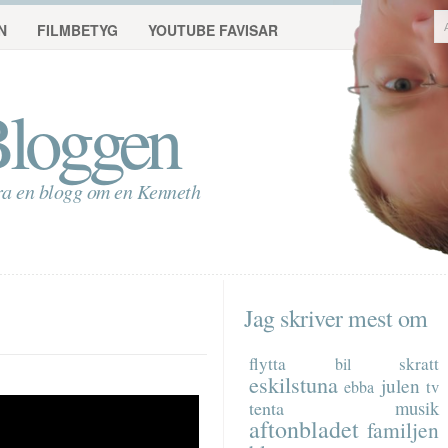
N
FILMBETYG
YOUTUBE FAVISAR
loggen
ra en blogg om en Kenneth
Jag skriver mest om
flytta
skratt
bil
eskilstuna
julen
tv
ebba
musik
tenta
aftonbladet
familjen