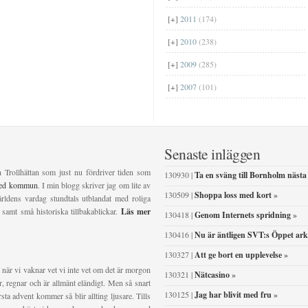
[+]
2011
(174)
[+]
2010
(238)
[+]
2009
(285)
[+]
2007
(101)
Senaste inläggen
n Trollhättan som just nu fördriver tiden som
130930 |
Ta en sväng till Bornholm nästa
ved kommun
. I min blogg skriver jag om lite av
130509 |
Shoppa loss med kort
»
ldens vardag stundtals utblandat med roliga
 samt små historiska tillbakablickar.
Läs mer
130418 |
Genom Internets spridning
»
130416 |
Nu är äntligen SVT:s Öppet ark
130327 |
Att ge bort en upplevelse
»
 när vi vaknar vet vi inte vet om det är morgon
130321 |
Nätcasino
»
ser, regnar och är allmänt eländigt. Men så snart
130125 |
Jag har blivit med fru
»
sta advent kommer så blir allting ljusare. Tills