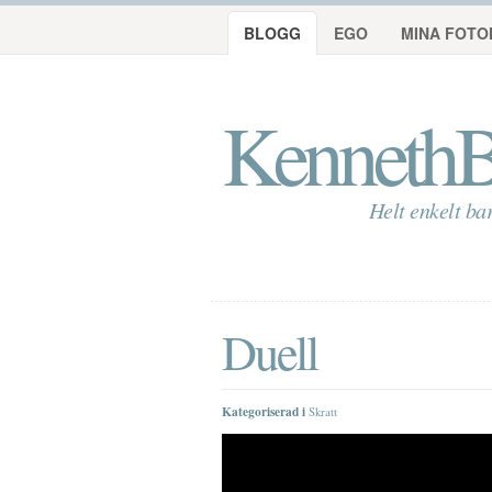
BLOGG
EGO
MINA FOTO
KennethB
Helt enkelt ba
Duell
Kategoriserad i
Skratt