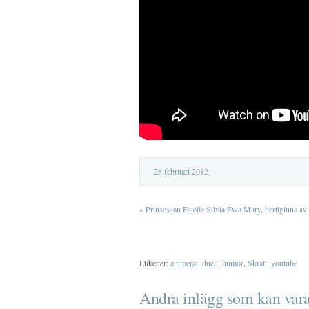
28 februari 2012
«
Prinsessan Estelle Silvia Ewa Mary, hertiginna av
Etiketter:
animerat
,
duell
,
humor
,
Skratt
,
youtube
Andra inlägg som kan vara