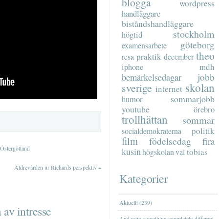
blogga
wordpress
handläggare
biståndshandläggare
stockholm
högtid
göteborg
examensarbete
theo
praktik
resa
december
mdh
iphone
jobb
bemärkelsedagar
skolan
sverige
internet
sommarjobb
humor
youtube
örebro
trollhättan
sommar
politik
socialdemokraterna
film
födelsedag
fira
 Östergötland
kusin
tobias
högskolan
val
Äldrevården ur Richards perspektiv
»
Kategorier
Aktuellt (239)
 av intresse
And now something completely different