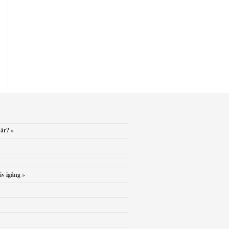
 år?
»
iv igång
»