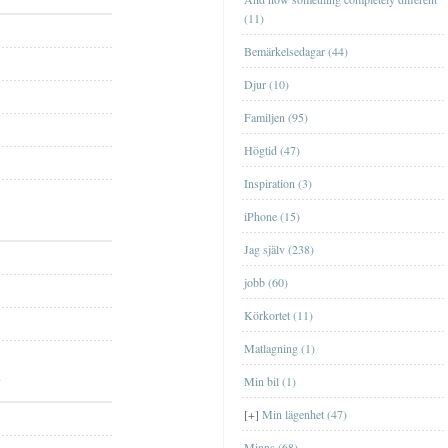
(11)
Bemärkelsedagar (44)
Djur (10)
Familjen (95)
Högtid (47)
Lägenheten i EskilstunaLägenheten i
Inspiration (3)
Eskilstuna
iPhone (15)
Lägenheten i GislavedLägenheten i
Jag själv (238)
Gislaved
jobb (60)
Lägenheten i ÖrebroLägenheten i
Örebro
Körkortet (11)
Lägenheten på HörngatanLägenheten på
Matlagning (1)
Hörngatan
Min bil (1)
Lägenheten på KronogårdenLägenheten
på Kronogården
BöckerBöcker
[+]
Min lägenhet (47)
Data- och tv-spelData- och tv-spel
Minns (68)