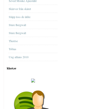
Seved Monke Ajneståhl
Skärvor från skäret
Släpp loss de äldre
Sture Bergwall
Sture Bergwall
Therése
Tobias
Ung allians 2010
klart.se