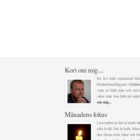
Kort om mig....
En 30+ kille exporterad frå
biståndshandläggare i
Gisla
varje ur både min och omvär
saker man kan hitta på nätet
om mig...
Månadens fokus
I november är det så mörk att
eller kväll. Det är kallt, blå
den första snön faller och för