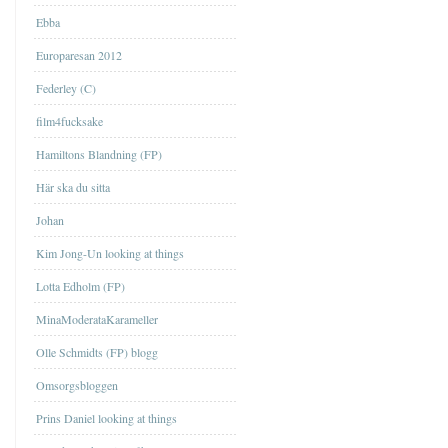
Ebba
Europaresan 2012
Federley (C)
film4fucksake
Hamiltons Blandning (FP)
Här ska du sitta
Johan
Kim Jong-Un looking at things
Lotta Edholm (FP)
MinaModerataKarameller
Olle Schmidts (FP) blogg
Omsorgsbloggen
Prins Daniel looking at things