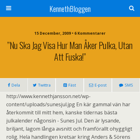
KennethBloggen
15 December, 2009 • 6 Kommentarer
”Nu Ska Jag Visa Hur Man Åker Pulka, Utan
Att Fuska!”
Dela
Twittra
Fäst
E-post
SMS
http://www.kennethjansson.net/wp-
content/uploads/sunesjul.jpg En kär gammal vän har
återkommit till mitt hem, kanske tidernas bästa
julkalender någonsin - Sunes Jul. Den är lysande,
briljant, lagom långa avsnitt och framförallt ohyggligt
rolig. Hela handlingen kretsar kring Anders & Sörens