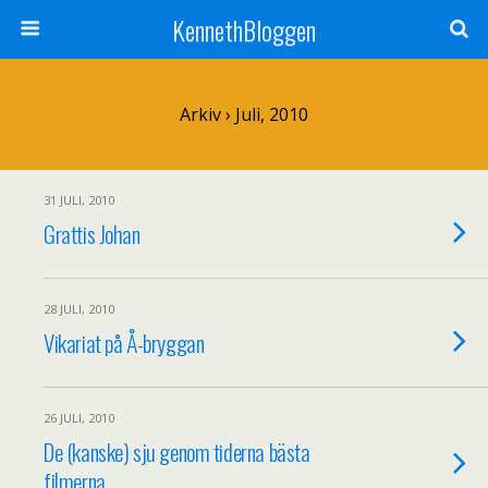
KennethBloggen
Arkiv › Juli, 2010
31 JULI, 2010
Grattis Johan
28 JULI, 2010
Vikariat på Å-bryggan
26 JULI, 2010
De (kanske) sju genom tiderna bästa
filmerna