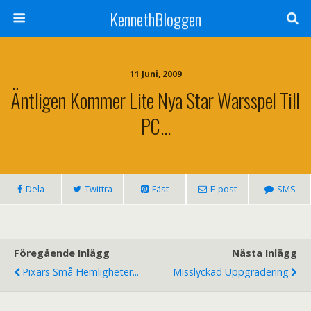
KennethBloggen
11 Juni, 2009
Äntligen Kommer Lite Nya Star Warsspel Till
PC…
Dela
Twittra
Fäst
E-post
SMS
Föregående Inlägg
Nästa Inlägg
Pixars Små Hemligheter...
Misslyckad Uppgradering