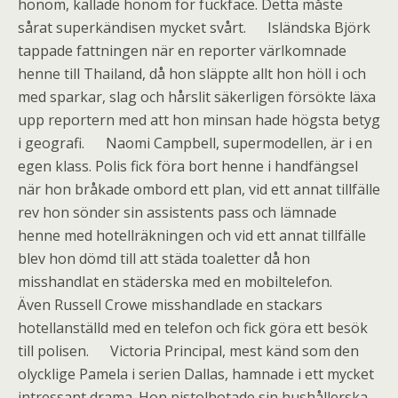
honom, kallade honom för fuckface. Detta måste
sårat superkändisen mycket svårt. Isländska Björk
tappade fattningen när en reporter värlkomnade
henne till Thailand, då hon släppte allt hon höll i och
med sparkar, slag och hårslit säkerligen försökte läxa
upp reportern med att hon minsan hade högsta betyg
i geografi. Naomi Campbell, supermodellen, är i en
egen klass. Polis fick föra bort henne i handfängsel
när hon bråkade ombord ett plan, vid ett annat tillfälle
rev hon sönder sin assistents pass och lämnade
henne med hotellräkningen och vid ett annat tillfälle
blev hon dömd till att städa toaletter då hon
misshandlat en städerska med en mobiltelefon.
Även Russell Crowe misshandlade en stackars
hotellanställd med en telefon och fick göra ett besök
till polisen. Victoria Principal, mest känd som den
olycklige Pamela i serien Dallas, hamnade i ett mycket
intressant drama. Hon pistolhotade sin hushållerska