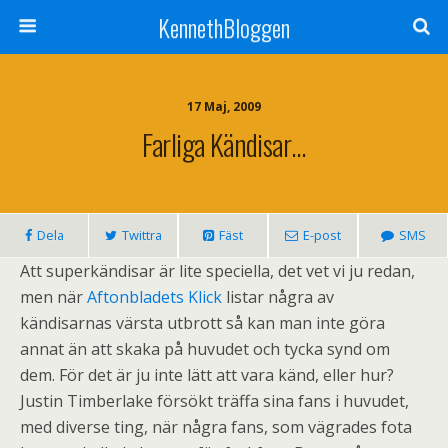
KennethBloggen
17 Maj, 2009
Farliga Kändisar…
Dela
Twittra
Fäst
E-post
SMS
Att superkändisar är lite speciella, det vet vi ju redan,
men när
Aftonbladets Klick
listar några av
kändisarnas värsta utbrott så kan man inte göra
annat än att skaka på huvudet och tycka synd om
dem. För det är ju inte lätt att vara känd, eller hur?
Justin Timberlake försökt träffa sina fans i huvudet,
med diverse ting, när några fans, som vägrades fota