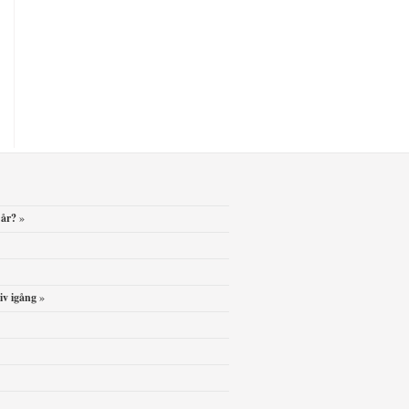
 år?
»
iv igång
»