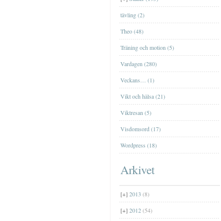
[+]
mars
(2)
Farfar
tävling (2)
[+]
januari
(2)
Theo (48)
Träning och motion (5)
Vardagen (280)
Veckans… (1)
Vikt och hälsa (21)
Viktresan (5)
Visdomsord (17)
Wordpress (18)
Arkivet
[+]
2013
(8)
[+]
2012
(54)