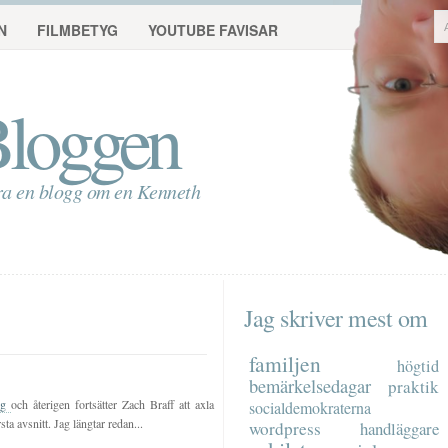
N
FILMBETYG
YOUTUBE FAVISAR
loggen
ra en blogg om en Kenneth
Jag skriver mest om
familjen
högtid
bemärkelsedagar
praktik
ong
och återigen fortsätter Zach Braff att axla
socialdemokraterna
a avsnitt. Jag längtar redan...
wordpress
handläggare