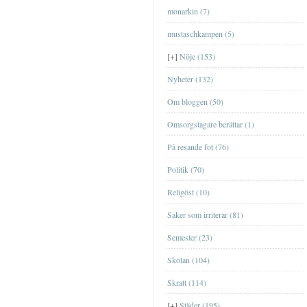
FilmFilm
monarkin (7)
MusikMusik
mustaschkampen (5)
TvTv
[+]
Nöje (153)
Nyheter (132)
Om bloggen (50)
Omsorgstagare berättar (1)
På resande fot (76)
EskilstunaEskilstuna
Politik (70)
GislavedGislaved
Religöst (10)
GöteborgGöteborg
Saker som irriterar (81)
JönköpingJönköping
Ta en sväng till Bornholm nästa år?
Semester (23)
[+]
september
(1)
Genom Internets spridning
ÖrebroÖrebro
Shoppa loss med kort
Skolan (104)
[+]
maj
(1)
Nu är äntligen SVT:s Öppet arkiv
StockholmStockholm
igång
Att ge bort en upplevelse
Skratt (114)
[+]
april
(2)
TrollhättanTrollhättan
Nätcasino
Jag har blivit med fru
[+]
Städer (195)