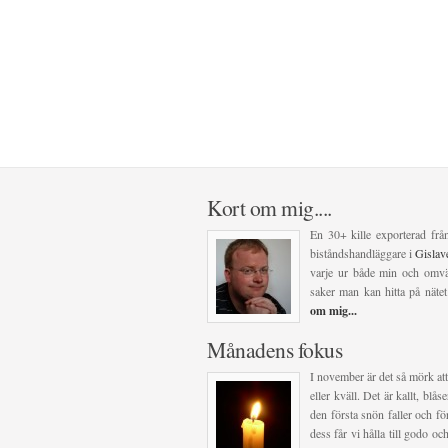
Kort om mig....
En 30+ kille exporterad frå
biståndshandläggare i
Gisla
varje ur både min och omvär
saker man kan hitta på nätet
om mig...
Månadens fokus
I november är det så mörk att
eller kväll. Det är kallt, blå
den första snön faller och för
dess får vi hålla till godo 