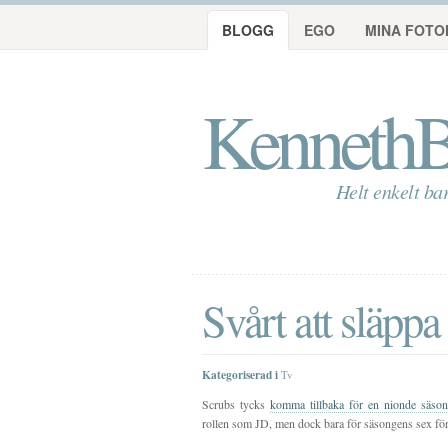
BLOGG
EGO
MINA FOTO
KennethB
Helt enkelt ba
Svårt att släppa
Kategoriserad i
Tv
Scrubs tycks
komma tillbaka för en nionde säs
rollen som JD, men dock bara för säsongens sex först