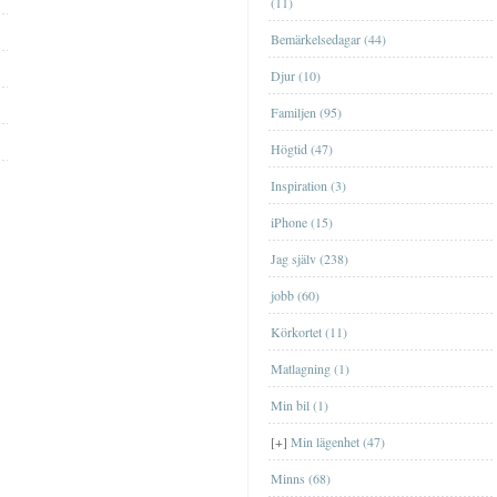
(11)
Bemärkelsedagar (44)
Djur (10)
Familjen (95)
Högtid (47)
Lägenheten i EskilstunaLägenheten i
Inspiration (3)
Eskilstuna
iPhone (15)
Lägenheten i GislavedLägenheten i
Jag själv (238)
Gislaved
jobb (60)
Lägenheten i ÖrebroLägenheten i
Örebro
Körkortet (11)
Lägenheten på HörngatanLägenheten på
Matlagning (1)
Hörngatan
Min bil (1)
Lägenheten på KronogårdenLägenheten
på Kronogården
BöckerBöcker
[+]
Min lägenhet (47)
Data- och tv-spelData- och tv-spel
Minns (68)