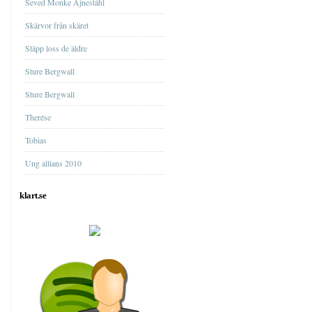
Seved Monke Ajneståhl
Skärvor från skäret
Släpp loss de äldre
Sture Bergwall
Sture Bergwall
Therése
Tobias
Ung allians 2010
klart.se