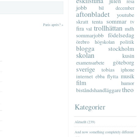
eskilstuna
julen
resa
jobb
bil
december
aftonbladet
youtube
sommar
tenta
skratt
tv
Paris après?
»
trollhättan
fira
mdh
val
födelsedag
sommarjobb
politik
örebro
högskolan
blogga
stockholm
skolan
kusin
göteborg
examensarbete
sverige
tobias
iphone
musik
internet
flytta
ebba
film
humor
theo
biståndshandläggare
Kategorier
Aktuellt (239)
And now something completely different