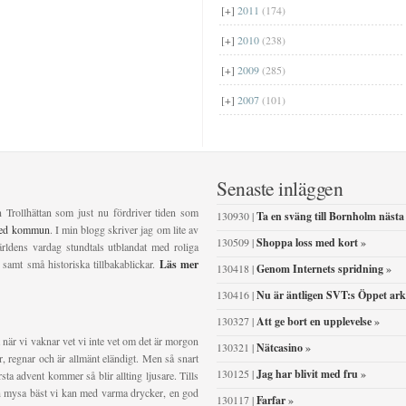
[+]
2011
(174)
[+]
2010
(238)
[+]
2009
(285)
[+]
2007
(101)
Senaste inläggen
n Trollhättan som just nu fördriver tiden som
130930 |
Ta en sväng till Bornholm nästa
ved kommun
. I min blogg skriver jag om lite av
130509 |
Shoppa loss med kort
»
ldens vardag stundtals utblandat med roliga
 samt små historiska tillbakablickar.
Läs mer
130418 |
Genom Internets spridning
»
130416 |
Nu är äntligen SVT:s Öppet ark
130327 |
Att ge bort en upplevelse
»
 när vi vaknar vet vi inte vet om det är morgon
130321 |
Nätcasino
»
ser, regnar och är allmänt eländigt. Men så snart
130125 |
Jag har blivit med fru
»
sta advent kommer så blir allting ljusare. Tills
och mysa bäst vi kan med varma drycker, en god
130117 |
Farfar
»