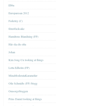
Ebba
Europaresan 2012
Federley (C)
film4fucksake
Hamiltons Blandning (FP)
Här ska du sitta
Johan
Kim Jong-Un looking at things
Lotta Edholm (FP)
MinaModerataKarameller
Olle Schmidts (FP) blogg
Omsorgsbloggen
Prins Daniel looking at things