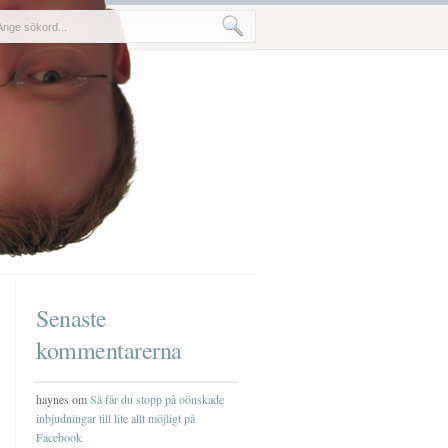
Senaste
kommentarerna
haynes om
Så får du stopp på oönskade
inbjudningar till lite allt möjligt på
Facebook