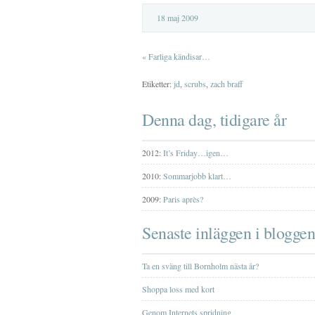
18 maj 2009
«
Farliga kändisar…
Etiketter:
jd
,
scrubs
,
zach braff
Denna dag, tidigare år
2012:
It’s Friday…igen…
2010:
Sommarjobb klart…
2009:
Paris après?
Senaste inläggen i bloggen
Ta en sväng till Bornholm nästa år?
Shoppa loss med kort
Genom Internets spridning