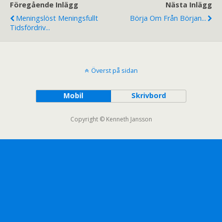
Föregående Inlägg
Nästa Inlägg
Meningslöst Meningsfullt
Börja Om Från Början...
Tidsfördriv...
Överst på sidan
Mobil
Skrivbord
Copyright © Kenneth Jansson