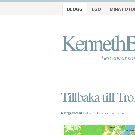
BLOGG
EGO
MINA FOTO
KennethB
Helt enkelt ba
Tillbaka till Tr
Kategoriserad i
,
,
Aktuellt
Familjen
Trollhättan