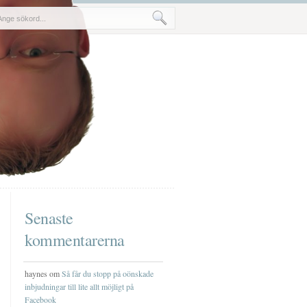
Senaste
kommentarerna
haynes om
Så får du stopp på oönskade
inbjudningar till lite allt möjligt på
Facebook