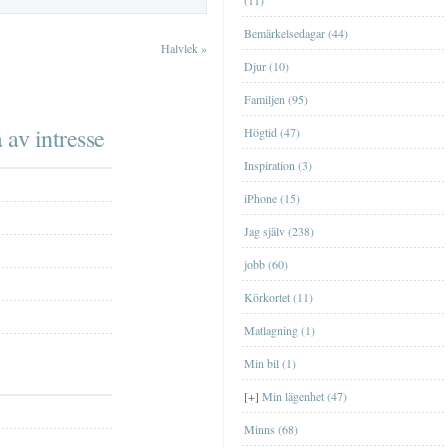
(11)
Bemärkelsedagar (44)
Halvlek
»
Djur (10)
Familjen (95)
 av intresse
Högtid (47)
Lägenheten i EskilstunaLägenheten i
Inspiration (3)
Eskilstuna
iPhone (15)
Lägenheten i GislavedLägenheten i
Jag själv (238)
Gislaved
jobb (60)
Lägenheten i ÖrebroLägenheten i
Örebro
Körkortet (11)
Lägenheten på HörngatanLägenheten på
Matlagning (1)
Hörngatan
Min bil (1)
Lägenheten på KronogårdenLägenheten
på Kronogården
BöckerBöcker
[+]
Min lägenhet (47)
Data- och tv-spelData- och tv-spel
Minns (68)