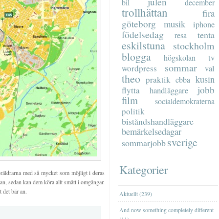
julen
bil
december
trollhättan
fira
göteborg
musik
iphone
födelsedag
tenta
resa
eskilstuna
stockholm
blogga
tv
högskolan
sommar
wordpress
val
theo
kusin
praktik
ebba
jobb
flytta
handläggare
film
socialdemokraterna
politik
biståndshandläggare
bemärkelsedagar
sverige
sommarjobb
Kategorier
a föräldrarna med så mycket som möjligt i deras
lyran, sedan kan dem köra allt smått i omgångar.
 det bär an.
Aktuellt (239)
And now something completely different