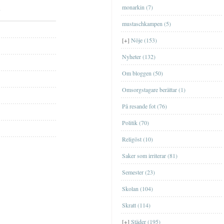
FilmFilm
monarkin (7)
MusikMusik
mustaschkampen (5)
TvTv
[+]
Nöje (153)
Nyheter (132)
Om bloggen (50)
Omsorgstagare berättar (1)
På resande fot (76)
EskilstunaEskilstuna
Politik (70)
GislavedGislaved
Religöst (10)
GöteborgGöteborg
Saker som irriterar (81)
JönköpingJönköping
Ta en sväng till Bornholm nästa år?
Semester (23)
[+]
september
(1)
Genom Internets spridning
ÖrebroÖrebro
Shoppa loss med kort
Skolan (104)
[+]
maj
(1)
Nu är äntligen SVT:s Öppet arkiv
StockholmStockholm
igång
Att ge bort en upplevelse
Skratt (114)
[+]
april
(2)
TrollhättanTrollhättan
Nätcasino
Jag har blivit med fru
[+]
Städer (195)
[+]
mars
(2)