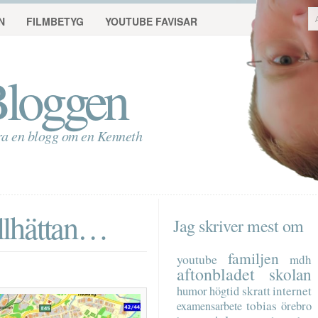
N
FILMBETYG
YOUTUBE FAVISAR
loggen
ra en blogg om en Kenneth
ollhättan…
Jag skriver mest om
familjen
youtube
mdh
aftonbladet
skolan
humor
skratt
internet
högtid
tobias
examensarbete
örebro