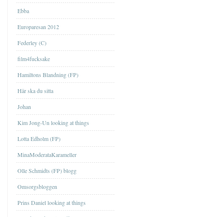
Ebba
Europaresan 2012
Federley (C)
film4fucksake
Hamiltons Blandning (FP)
Här ska du sitta
Johan
Kim Jong-Un looking at things
Lotta Edholm (FP)
MinaModerataKarameller
Olle Schmidts (FP) blogg
Omsorgsbloggen
Prins Daniel looking at things