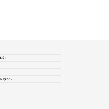
 år?
»
iv igång
»