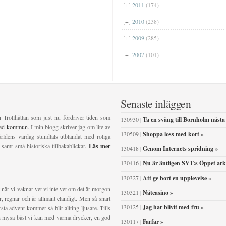
[+]
2011
(174)
[+]
2010
(238)
[+]
2009
(285)
[+]
2007
(101)
Senaste inläggen
n Trollhättan som just nu fördriver tiden som
130930 |
Ta en sväng till Bornholm nästa
ved kommun
. I min blogg skriver jag om lite av
130509 |
Shoppa loss med kort
»
ldens vardag stundtals utblandat med roliga
 samt små historiska tillbakablickar.
Läs mer
130418 |
Genom Internets spridning
»
130416 |
Nu är äntligen SVT:s Öppet ark
130327 |
Att ge bort en upplevelse
»
 när vi vaknar vet vi inte vet om det är morgon
130321 |
Nätcasino
»
ser, regnar och är allmänt eländigt. Men så snart
130125 |
Jag har blivit med fru
»
sta advent kommer så blir allting ljusare. Tills
och mysa bäst vi kan med varma drycker, en god
130117 |
Farfar
»