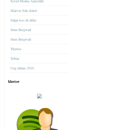
Seved Monke Ajneståhl
Skärvor från skäret
Släpp loss de äldre
Sture Bergwall
Sture Bergwall
Therése
Tobias
Ung allians 2010
klart.se