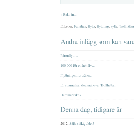
«
Baka in…
Etiketter:
Familjen
,
flytta
,
flyttning
,
sylte
,
Trollhättan
Andra inlägg som kan vara
Päronflytt…
100 000 för ett helt liv…
Flyttningen fortsätter…
En stjärna har slocknat över Trollhättan
Hemmapraktik…
Denna dag, tidigare år
2012:
Sälja släktguldet?