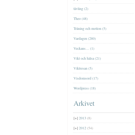
Farfar
tävling (2)
[+]
januari
(2)
Theo (48)
Träning och motion (5)
Vardagen (280)
Veckans… (1)
Vikt och hälsa (21)
Viktresan (5)
Visdomsord (17)
Wordpress (18)
Arkivet
[+]
2013
(8)
[+]
2012
(54)