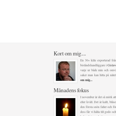
Kort om mig....
En 30+ kille exporterad frå
biståndshandläggare i
Gisla
varje ur både min och omvär
saker man kan hitta på nätet
om mig...
Månadens fokus
I november är det så mörk att
eller kväll. Det är kallt, blå
den första snön faller och för
dess får vi hålla till godo 