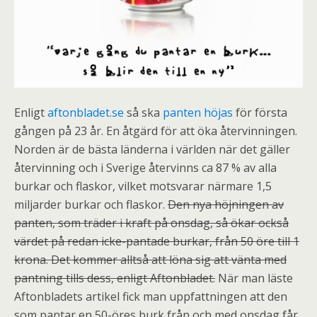
Enligt
aftonbladet.se
så ska
panten höjas
för första
gången på 23 år. En åtgärd för att öka återvinningen.
Norden är de bästa länderna i världen när det gäller
återvinning och i Sverige återvinns ca 87 % av alla
burkar och flaskor, vilket motsvarar närmare 1,5
miljarder burkar och flaskor.
Den nya höjningen av
panten, som träder i kraft på onsdag, så ökar också
värdet på redan icke-pantade burkar, från 50 öre till 1
krona. Det kommer alltså att löna sig att vänta med
pantning tills dess, enligt Aftonbladet.
När man läste
Aftonbladets artikel fick man uppfattningen att den
som pantar en 50-öres burk från och med onsdag får