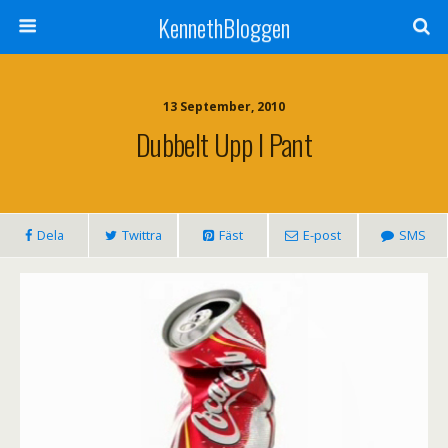
KennethBloggen
13 September, 2010
Dubbelt Upp I Pant
Dela
Twittra
Fäst
E-post
SMS