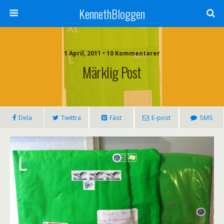
KennethBloggen
1 April, 2011 • 10 Kommentarer
Märklig Post
Dela
Twittra
Fäst
E-post
SMS