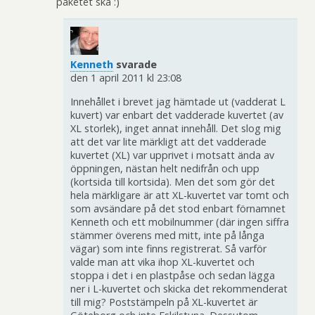
paketet ska :)
Kenneth
svarade
den 1 april 2011 kl 23:08
Innehållet i brevet jag hämtade ut (vadderat L
kuvert) var enbart det vadderade kuvertet (av
XL storlek), inget annat innehåll. Det slog mig
att det var lite märkligt att det vadderade
kuvertet (XL) var upprivet i motsatt ända av
öppningen, nästan helt nedifrån och upp
(kortsida till kortsida). Men det som gör det
hela märkligare är att XL-kuvertet var tomt och
som avsändare på det stod enbart förnamnet
Kenneth och ett mobilnummer (där ingen siffra
stämmer överens med mitt, inte på långa
vägar) som inte finns registrerat. Så varför
valde man att vika ihop XL-kuvertet och
stoppa i det i en plastpåse och sedan lägga
ner i L-kuvertet och skicka det rekommenderat
till mig? Poststämpeln på XL-kuvertet är