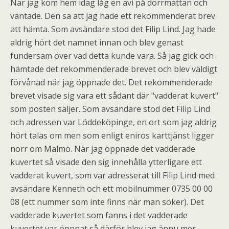
När jag kom hem idag låg en avi på dörrmattan och
väntade. Den sa att jag hade ett rekommenderat brev
att hämta. Som avsändare stod det Filip Lind. Jag hade
aldrig hört det namnet innan och blev genast
fundersam över vad detta kunde vara. Så jag gick och
hämtade det rekommenderade brevet och blev väldigt
förvånad när jag öppnade det. Det rekommenderade
brevet visade sig vara ett sådant där "vadderat kuvert"
som posten säljer. Som avsändare stod det Filip Lind
och adressen var Löddeköpinge, en ort som jag aldrig
hört talas om men som enligt eniros karttjänst ligger
norr om Malmö. När jag öppnade det vadderade
kuvertet så visade den sig innehålla ytterligare ett
vadderat kuvert, som var adresserat till Filip Lind med
avsändare Kenneth och ett mobilnummer 0735 00 00
08 (ett nummer som inte finns när man söker). Det
vadderade kuvertet som fanns i det vadderade
kuvertet var öppnat så därför blev jag ännu mer