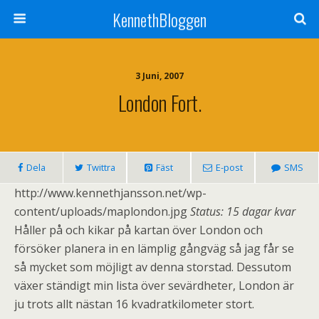
KennethBloggen
3 Juni, 2007
London Fort.
Dela
Twittra
Fäst
E-post
SMS
http://www.kennethjansson.net/wp-
content/uploads/maplondon.jpg
Status: 15 dagar kvar
Håller på och kikar på kartan över London och
försöker planera in en lämplig gångväg så jag får se
så mycket som möjligt av denna storstad. Dessutom
växer ständigt min lista över sevärdheter, London är
ju trots allt nästan 16 kvadratkilometer stort.