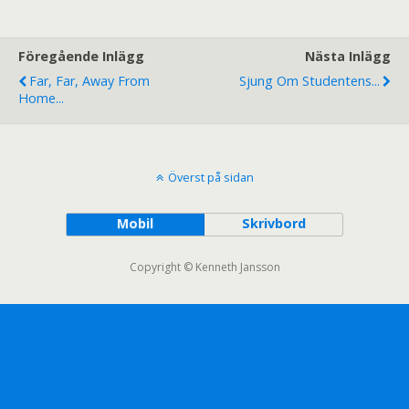
Föregående Inlägg
Nästa Inlägg
Far, Far, Away From
Sjung Om Studentens...
Home...
Överst på sidan
Mobil
Skrivbord
Copyright © Kenneth Jansson